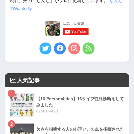
現在、夫の「しんじ」がブログ更新しています。
しんじ
のWantedly
人気記事
1
【16 Personalities】16タイプ性格診断をして
みました！
82581 views
2
欠点を指摘する人の心理と、欠点を指摘された