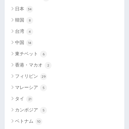
日本
34
韓国
8
台湾
4
中国
14
東チベット
6
香港・マカオ
2
フィリピン
29
マレーシア
5
タイ
21
カンボジア
5
ベトナム
10