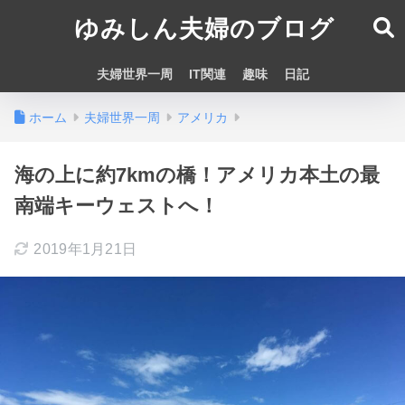
ゆみしん夫婦のブログ
夫婦世界一周
IT関連
趣味
日記
ホーム
夫婦世界一周
アメリカ
海の上に約7kmの橋！アメリカ本土の最
南端キーウェストへ！
2019年1月21日