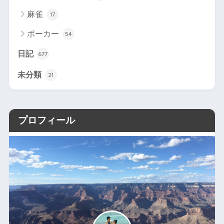
麻雀
17
ポーカー
54
日記
677
未分類
21
プロフィール