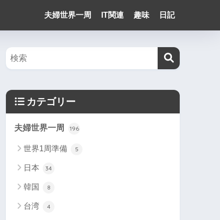
夫婦世界一周
IT関連
趣味
日記
カテゴリー
夫婦世界一周
196
世界1周準備
5
日本
34
韓国
8
台湾
4