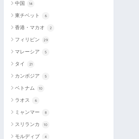
中国
14
東チベット
6
香港・マカオ
2
フィリピン
29
マレーシア
5
タイ
21
カンボジア
5
ベトナム
10
ラオス
6
ミャンマー
8
スリランカ
10
モルディブ
4