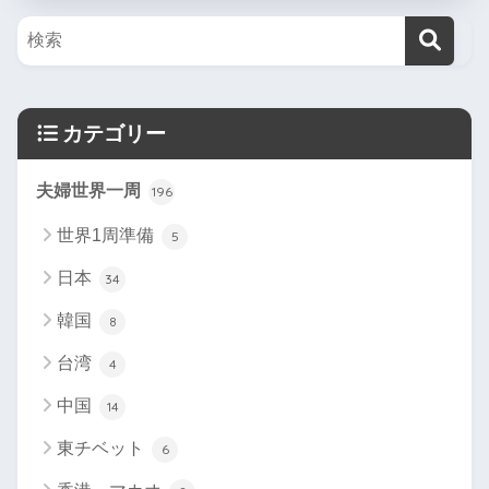
カテゴリー
夫婦世界一周
196
世界1周準備
5
日本
34
韓国
8
台湾
4
中国
14
東チベット
6