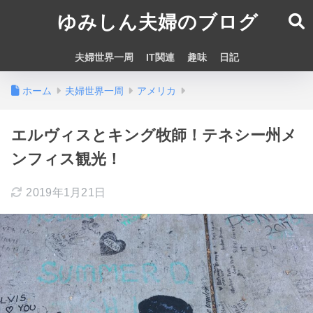
ゆみしん夫婦のブログ
夫婦世界一周
IT関連
趣味
日記
ホーム
夫婦世界一周
アメリカ
エルヴィスとキング牧師！テネシー州メ
ンフィス観光！
2019年1月21日