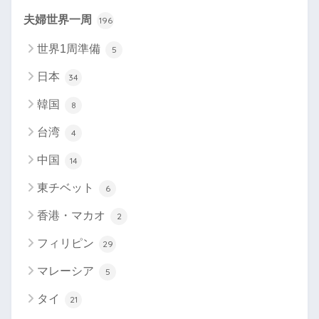
夫婦世界一周
196
世界1周準備
5
日本
34
韓国
8
台湾
4
中国
14
東チベット
6
香港・マカオ
2
フィリピン
29
マレーシア
5
タイ
21